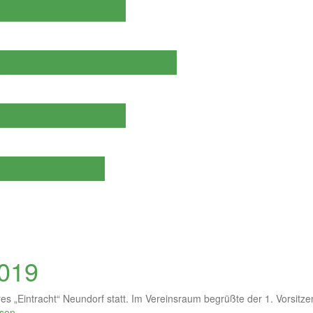
ntracht“ Neundorf
orgemeinschaft Neundorf
ntracht“ Neundorf
aft ist vorüber
019
„Eintracht“ Neundorf statt. Im Vereinsraum begrüßte der 1. Vorsitz
esen…