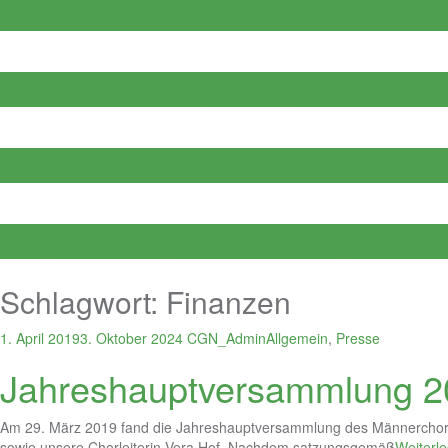
Adventskonzert der Chorgemeinschaft „Ei
Hohe Auszeichnung für Mitglieder der Ch
Neuer Vorstand der Chorgemeinschaft „Ei
Ein großes Ereignis für die Chorgemeinsch
Schlagwort:
Finanzen
1. April 2019
3. Oktober 2024
CGN_Admin
Allgemein
,
Presse
Jahreshauptversammlung 2
Am 29. März 2019 fand die Jahreshauptversammlung des Männerchores 
sowie unsere Chorleiterin Vera Hof. Nachdem satzungsgemäß
Weiterl