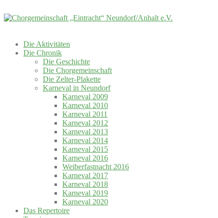
Skip
to
content
Die Aktivitäten
Die Chronik
Die Geschichte
Die Chorgemeinschaft
Die Zelter-Plakette
Karneval in Neundorf
Karneval 2009
Karneval 2010
Karneval 2011
Karneval 2012
Karneval 2013
Karneval 2014
Karneval 2015
Karneval 2016
Weiberfastnacht 2016
Karneval 2017
Karneval 2018
Karneval 2019
Karneval 2020
Das Repertoire