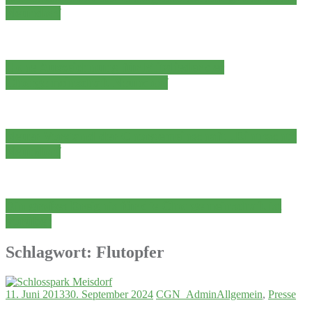
Neundorf
Hohe Auszeichnung für Mitglieder der
Chorgemeinschaft Neundorf
Neuer Vorstand der Chorgemeinschaft „Eintracht“
Neundorf
Ein großes Ereignis für die Chorgemeinschaft ist
vorüber
Schlagwort:
Flutopfer
11. Juni 2013
30. September 2024
CGN_Admin
Allgemein
,
Presse