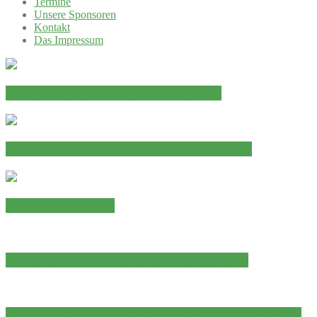
Termine
Unsere Sponsoren
Kontakt
Das Impressum
Erfolgreicher Auftakt des Chorjahres
JAHRESHAUPTVERSAMMLUNG 2026
Abschied von Paul
Ein Sängerherz hat aufgehört zu schlagen
Adventskonzert der Chorgemeinschaft „Eintracht“