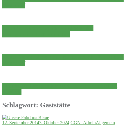
Neundorf
Hohe Auszeichnung für Mitglieder der
Chorgemeinschaft Neundorf
Neuer Vorstand der Chorgemeinschaft „Eintracht“
Neundorf
Ein großes Ereignis für die Chorgemeinschaft ist
vorüber
Schlagwort:
Gaststätte
12. September 2014
3. Oktober 2024
CGN_Admin
Allgemein