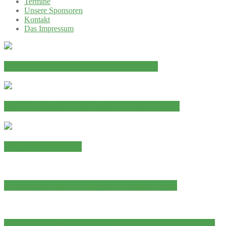
Termine
Unsere Sponsoren
Kontakt
Das Impressum
Erfolgreicher Auftakt des Chorjahres
JAHRESHAUPTVERSAMMLUNG 2026
Abschied von Paul
Ein Sängerherz hat aufgehört zu schlagen
Adventskonzert der Chorgemeinschaft „Eintracht“