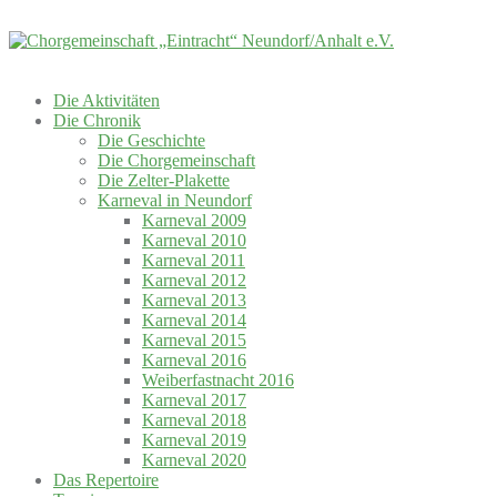
Skip
to
content
Die Aktivitäten
Die Chronik
Die Geschichte
Die Chorgemeinschaft
Die Zelter-Plakette
Karneval in Neundorf
Karneval 2009
Karneval 2010
Karneval 2011
Karneval 2012
Karneval 2013
Karneval 2014
Karneval 2015
Karneval 2016
Weiberfastnacht 2016
Karneval 2017
Karneval 2018
Karneval 2019
Karneval 2020
Das Repertoire