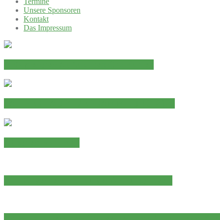
Termine
Unsere Sponsoren
Kontakt
Das Impressum
Erfolgreicher Auftakt des Chorjahres
JAHRESHAUPTVERSAMMLUNG 2026
Abschied von Paul
Ein Sängerherz hat aufgehört zu schlagen
Adventskonzert der Chorgemeinschaft „Eintracht“ N