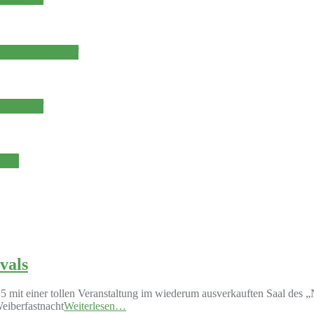
haft Neundorf
eundorf
über
vals
 mit einer tollen Veranstaltung im wiederum ausverkauften Saal des 
eiberfastnacht
Weiterlesen…