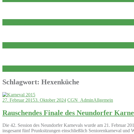
Hohe Auszeichnung für Mitglieder der Chorgemeinsc
Neuer Vorstand der Chorgemeinschaft „Eintracht“ N
Ein großes Ereignis für die Chorgemeinschaft ist vor
Schlagwort:
Hexenküche
27. Februar 2015
3. Oktober 2024
CGN_Admin
Allgemein
Rauschendes Finale des Neundorfer Karne
Die 42. Session des Neundorfer Karnevals wurde am 21. Februar 2015
insgesamt fünf Prunksitzungen einschließlich Seniorenkarneval und W