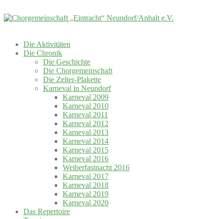
Skip
to
content
Die Aktivitäten
Die Chronik
Die Geschichte
Die Chorgemeinschaft
Die Zelter-Plakette
Karneval in Neundorf
Karneval 2009
Karneval 2010
Karneval 2011
Karneval 2012
Karneval 2013
Karneval 2014
Karneval 2015
Karneval 2016
Weiberfastnacht 2016
Karneval 2017
Karneval 2018
Karneval 2019
Karneval 2020
Das Repertoire