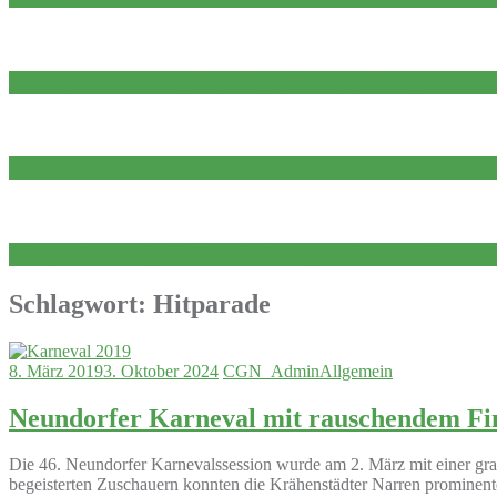
Hohe Auszeichnung für Mitglieder der Chorgemeinsc
Neuer Vorstand der Chorgemeinschaft „Eintracht“ N
Ein großes Ereignis für die Chorgemeinschaft ist vor
Schlagwort:
Hitparade
8. März 2019
3. Oktober 2024
CGN_Admin
Allgemein
Neundorfer Karneval mit rauschendem Fi
Die 46. Neundorfer Karnevalssession wurde am 2. März mit einer gran
begeisterten Zuschauern konnten die Krähenstädter Narren prominente