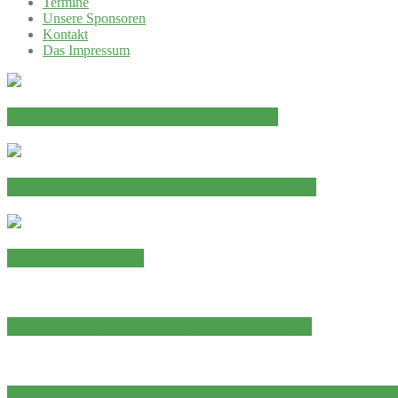
Termine
Unsere Sponsoren
Kontakt
Das Impressum
Erfolgreicher Auftakt des Chorjahres
JAHRESHAUPTVERSAMMLUNG 2026
Abschied von Paul
Ein Sängerherz hat aufgehört zu schlagen
Adventskonzert der Chorgemeinschaft „Eintracht“ N