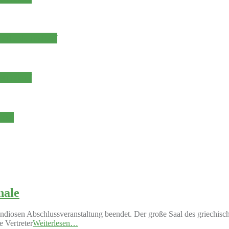
haft Neundorf
eundorf
über
nale
diosen Abschlussveranstaltung beendet. Der große Saal des griechische
 Vertreter
Weiterlesen…