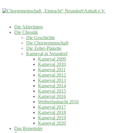
Skip
to
content
Die Aktivitäten
Die Chronik
Die Geschichte
Die Chorgemeinschaft
Die Zelter-Plakette
Karneval in Neundorf
Karneval 2009
Karneval 2010
Karneval 2011
Karneval 2012
Karneval 2013
Karneval 2014
Karneval 2015
Karneval 2016
Weiberfastnacht 2016
Karneval 2017
Karneval 2018
Karneval 2019
Karneval 2020
Das Repertoire