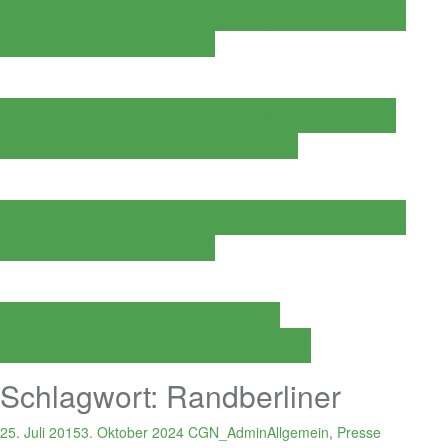
Adventskonzert der Chorgemeinschaft
„Eintracht“ Neundorf
Hohe Auszeichnung für Mitglieder der
Chorgemeinschaft Neundorf
Neuer Vorstand der Chorgemeinschaft
„Eintracht“ Neundorf
Ein großes Ereignis für die
Chorgemeinschaft ist vorüber
Schlagwort:
Randberliner
25. Juli 2015
3. Oktober 2024
CGN_Admin
Allgemein
,
Presse