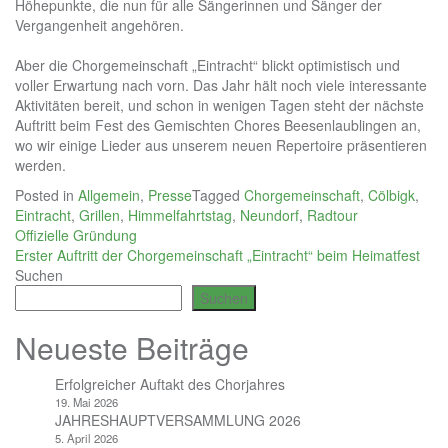
Höhepunkte, die nun für alle Sängerinnen und Sänger der
Vergangenheit angehören.
Aber die Chorgemeinschaft „Eintracht“ blickt optimistisch und
voller Erwartung nach vorn. Das Jahr hält noch viele interessante
Aktivitäten bereit, und schon in wenigen Tagen steht der nächste
Auftritt beim Fest des Gemischten Chores Beesenlaublingen an,
wo wir einige Lieder aus unserem neuen Repertoire präsentieren
werden.
Posted in
Allgemein
,
Presse
Tagged
Chorgemeinschaft
,
Cölbigk
,
Eintracht
,
Grillen
,
Himmelfahrtstag
,
Neundorf
,
Radtour
Beitragsnavigation
Offizielle Gründung
Erster Auftritt der Chorgemeinschaft „Eintracht“ beim Heimatfest
Suchen
Suchen
Neueste Beiträge
Erfolgreicher Auftakt des Chorjahres
19. Mai 2026
JAHRESHAUPTVERSAMMLUNG 2026
5. April 2026