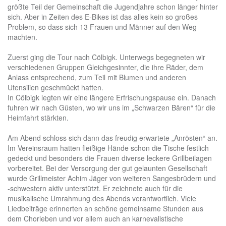
größte Teil der Gemeinschaft die Jugendjahre schon länger hinter
sich. Aber in Zeiten des E-Bikes ist das alles kein so großes
Problem, so dass sich 13 Frauen und Männer auf den Weg
machten.
Zuerst ging die Tour nach Cölbigk. Unterwegs begegneten wir
verschiedenen Gruppen Gleichgesinnter, die ihre Räder, dem
Anlass entsprechend, zum Teil mit Blumen und anderen
Utensilien geschmückt hatten.
In Cölbigk legten wir eine längere Erfrischungspause ein. Danach
fuhren wir nach Güsten, wo wir uns im „Schwarzen Bären“ für die
Heimfahrt stärkten.
Am Abend schloss sich dann das freudig erwartete „Anrösten“ an.
Im Vereinsraum hatten fleißige Hände schon die Tische festlich
gedeckt und besonders die Frauen diverse leckere Grillbeilagen
vorbereitet. Bei der Versorgung der gut gelaunten Gesellschaft
wurde Grillmeister Achim Jäger von weiteren Sangesbrüdern und
-schwestern aktiv unterstützt. Er zeichnete auch für die
musikalische Umrahmung des Abends verantwortlich. Viele
Liedbeiträge erinnerten an schöne gemeinsame Stunden aus
dem Chorleben und vor allem auch an karnevalistische