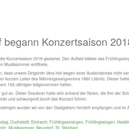
 begann Konzertsaison 201
 die Konzertsaison 2018 gestartet. Den Auftakt bildete das Frühlingssing
nen Musiksommer eröffnete.
un, dass unsere Dirigentin Vera Hof wegen einer Auslandsreise nicht v
 vor kurzem Leiter des Männergesangvereins 1860 Löbnitz. Dieser hatte
inem 150-Jährigen teilgenommen hatten.
gut an. Dieter Graubner hatte sich anhand der Noten, die ihm der Schri
erän und schwungvoll durch das Konzert führen.
Hecklingen wurden wir von den Gastgebern herzlich empfangen und im 
estag
,
Cochstedt
,
Eintracht
,
Frühlingsansingen
,
Frühlingssingen
,
Heckli
nitz
,
Musiksommer
,
Neundorf
,
St. Stephani