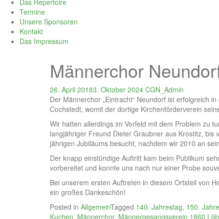
Das Repertoire
Termine
Unsere Sponsoren
Kontakt
Das Impressum
Männerchor Neundorf
26. April 2018
3. Oktober 2024
CGN_Admin
Der Männerchor „Eintracht“ Neundorf ist erfolgreich in
Cochstedt, womit der dortige Kirchenförderverein sei
Wir hatten allerdings im Vorfeld mit dem Problem zu t
langjähriger Freund Dieter Graubner aus Krostitz, bis
jährigen Jubiläums besucht, nachdem wir 2010 an se
Der knapp einstündige Auftritt kam beim Publikum sehr 
vorbereitet und konnte uns nach nur einer Probe souv
Bei unserem ersten Auftreten in diesem Ortsteil von 
ein großes Dankeschön!
Posted in
Allgemein
Tagged
140. Jahrestag
,
150. Jahr
Kuchen
,
Männerchor
,
Männergesangsverein 1860 Löb